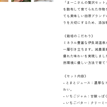
「まーこさんの贅沢セット
を散布して育てられた作物
ても美味しい田原ブランド
りを大切にするため、添加
《栽培のこだわり》
ミネラル豊富な伊良湖温泉
一層引き立ちます。減農薬
優れた味わいを実現しまし
然環境に優しい方法で育て
《セット内容》
- とまとジュース：濃厚
わい。
- いちごジャム：甘酸っぱ
- いちごバター：クリー