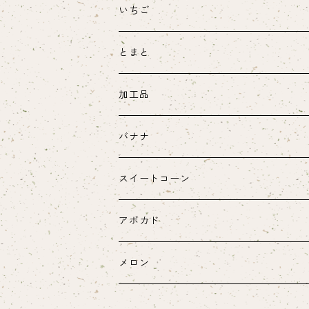
いちご
とまと
加工品
バナナ
スイートコーン
ヤングコーン
アボカド
メロン