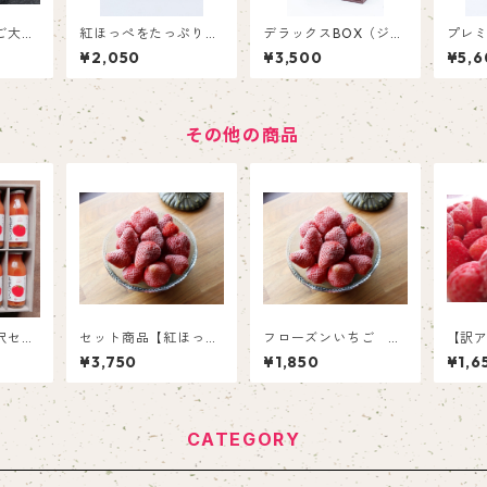
ご大福
紅ほっぺをたっぷり使
デラックスBOX（ジュ
プレミ
度特大
ったいちごバター1個
ースとスプレッドのギ
ース
¥2,050
¥3,500
¥5,6
小豆使
といちごジャム2個
フトセット）
フト
福6
その他の商品
沢セッ
セット商品【紅ほっ
フローズンいちご 紅
【訳
ぺ】フローズンいちご
ほっぺ（1㎏）
さい
¥3,750
¥1,850
¥1,6
1㎏、フローズンばな
い得
な500ｇセット
ご（1
CATEGORY