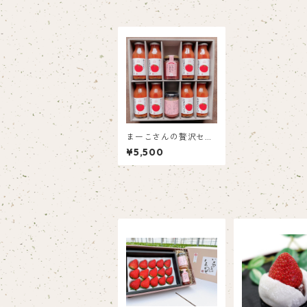
まーこさんの贅沢セッ
ト
¥5,500