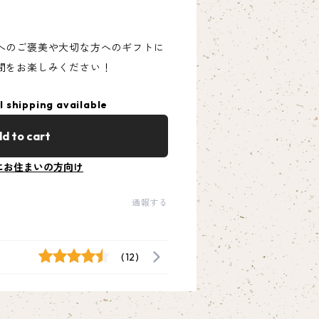
へのご褒美や大切な方へのギフトに
間をお楽しみください！
l shipping available
d to cart
にお住まいの方向け
通報する
(12)