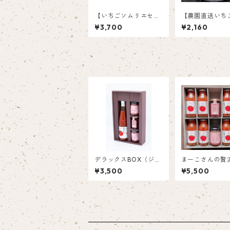
【いちごソムリエセレ
【農園直送いち
クト商品】完熟紅ほっ
セット】 高糖
¥3,700
¥2,160
ぺ＆農園いちごジャム
いちご 北海道
＆いちごバターセット
用 （苺6粒、大
個）
デラックスBOX（ジュ
まーこさんの贅
ースとスプレッドのギ
ト
¥3,500
¥5,500
フトセット）