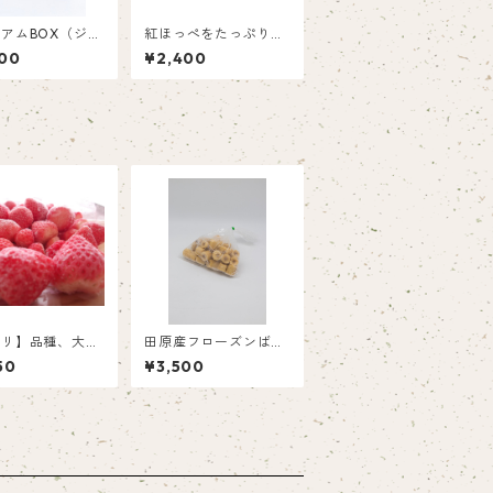
アムBOX（ジュ
紅ほっぺをたっぷり使
とスプレッドのギ
ったいちごバター2個
00
¥2,400
セット）
といちごジャム1個
アリ】品種、大き
田原産フローズンばな
ろいろなのでお買
な（1kg）
50
¥3,500
！フローズンいち
㎏）