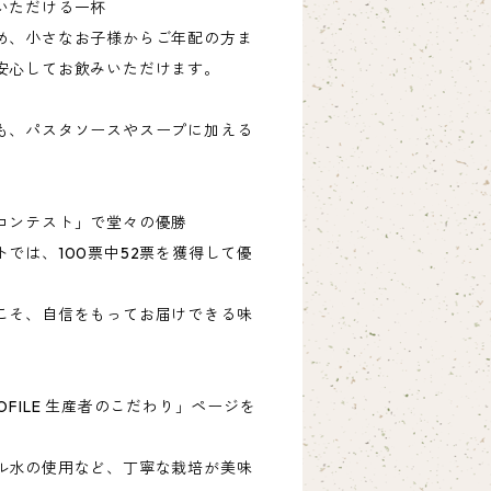
いただける一杯
め、小さなお子様からご年配の方ま
安心してお飲みいただけます。
も、パスタソースやスープに加える
。
コンテスト」で堂々の優勝
では、100票中52票を獲得して優
こそ、自信をもってお届けできる味
FILE 生産者のこだわり」ページを
ル水の使用など、丁寧な栽培が美味