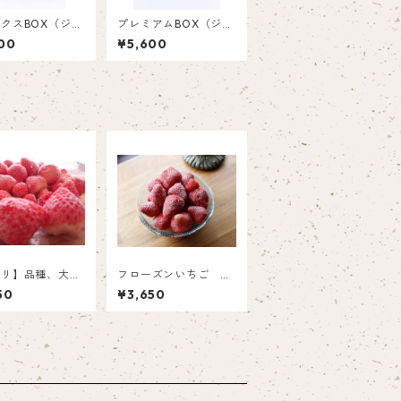
クスBOX（ジュ
プレミアムBOX（ジュ
とスプレッドのギ
ースとスプレッドのギ
00
¥5,600
セット）
フトセット）
アリ】品種、大き
フローズンいちご 紅
ろいろなのでお買
ほっぺ（1㎏×2）
50
¥3,650
！フローズンいち
㎏）