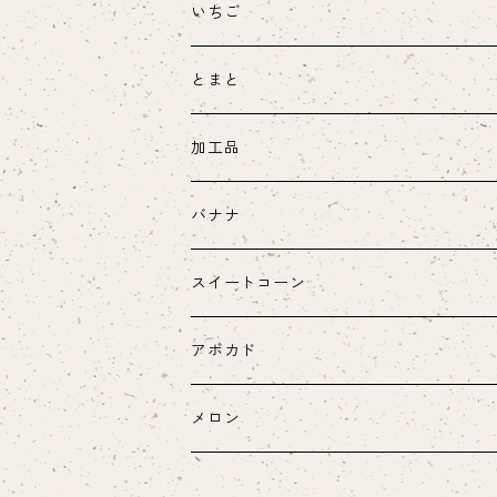
いちご
とまと
加工品
バナナ
スイートコーン
ヤングコーン
アボカド
メロン