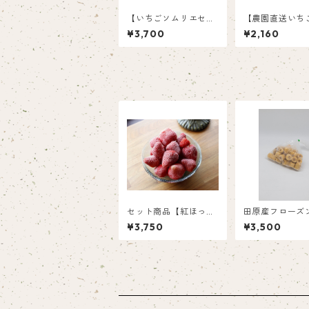
【いちごソムリエセレ
【農園直送いち
クト商品】完熟紅ほっ
セット】 高糖
¥3,700
¥2,160
ぺ＆農園いちごジャム
いちご 北海道
＆いちごバターセット
用 （苺6粒、大
個）
セット商品【紅ほっ
田原産フローズ
ぺ】フローズンいちご
な（1kg）
¥3,750
¥3,500
1㎏、フローズンばな
な500ｇセット