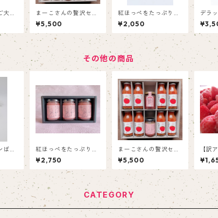
ご大福
まーこさんの贅沢セッ
紅ほっぺをたっぷり使
デラッ
度特大
ト
ったいちごバター1個
ース
¥5,500
¥2,050
¥3,5
小豆使
といちごジャム2個
フト
福6
その他の商品
ンばな
紅ほっぺをたっぷり使
まーこさんの贅沢セッ
【訳
ったいちごバター
ト
さい
¥2,750
¥5,500
¥1,6
い得
ご（1
CATEGORY