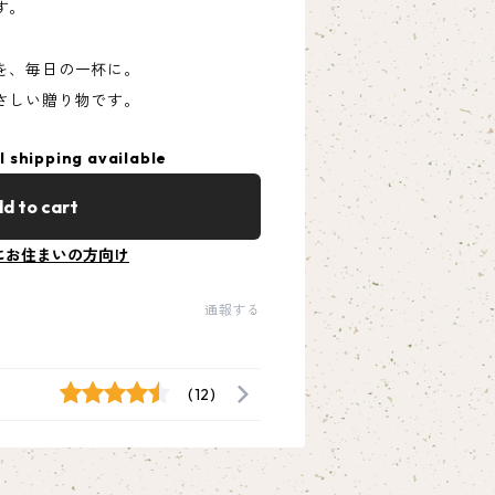
す。
を、毎日の一杯に。
さしい贈り物です。
l shipping available
d to cart
にお住まいの方向け
通報する
(12)