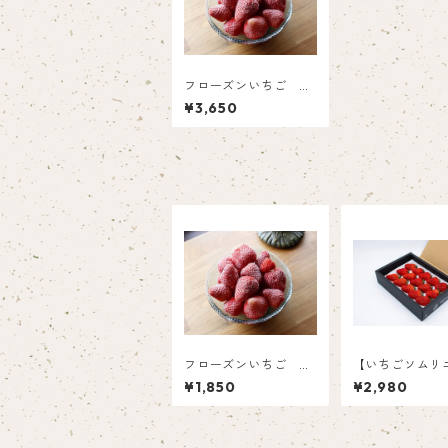
フローズンいちご 紅
ほっぺ（1㎏×2）
¥3,650
フローズンいちご 紅
【いちごソムリ
ほっぺ（1㎏）
選】紅ほっぺ8粒
¥1,850
¥2,980
粒（4L以上大粒