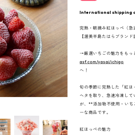
International shipping 
完熟・朝摘み紅ほっぺ（急
【渥美半島たはらブランド
→厳選いちごの魅力をもっ
asf.com/yasai/ichigo
へ！
旬の季節に完熟した「紅ほ
ヘタを取り、急速冷凍して
が、**添加物不使用・いち
ーな商品です。
紅ほっぺの魅力