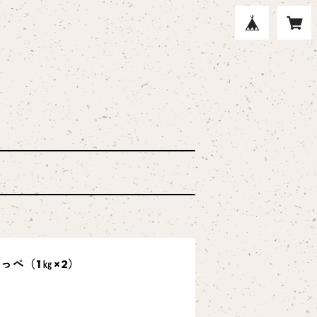
っぺ（1㎏×2）