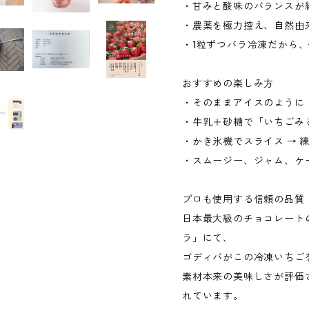
・甘みと酸味のバランスが
・農薬を極力控え、自然由
・1粒ずつバラ冷凍だから
おすすめの楽しみ方
・そのままアイスのように
・牛乳＋砂糖で「いちごみ
・かき氷機でスライス → 
・スムージー、ジャム、ケ
プロも使用する信頼の品質
日本最大級のチョコレート
ラ」にて、
ゴディバがこの冷凍いちご
素材本来の美味しさが評価
れています。