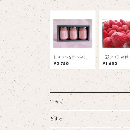
紅ほっぺをたっぷり使
【訳アリ】品種
ったいちごバター
さいろいろなの
¥2,750
¥1,650
い得！フローズ
ご（1㎏）
いちご
とまと