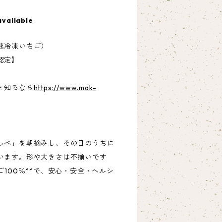
available
速冷凍いちご）
認定】
と知るなら
https://www.mak-
っぺ」を朝摘みし、その日のうちに
います。形や大きさは不揃いです
ご100％**で、安心・安全・ヘルシ