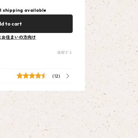
l shipping available
d to cart
にお住まいの方向け
通報する
(12)