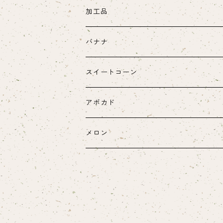
加工品
バナナ
スイートコーン
ヤングコーン
アボカド
メロン