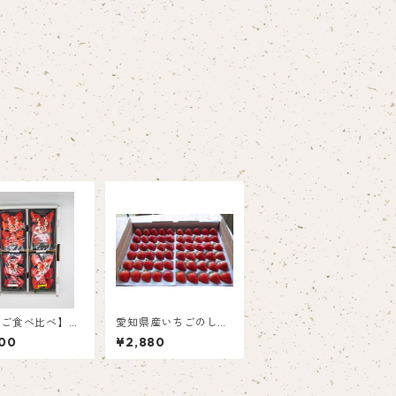
ちご食べ比べ】す
愛知県産いちごのしあ
り、おいCベリ
わせ（紅ほっぺ）40
00
¥2,880
ど★レア品種入り
～60粒