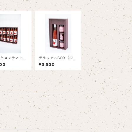
まとコンテスト最
デラックスBOX（ジュ
賞受賞】旬の時期
ースとスプレッドのギ
00
¥3,500
れたミニトマトの
フトセット）
％ジュース（180
0）