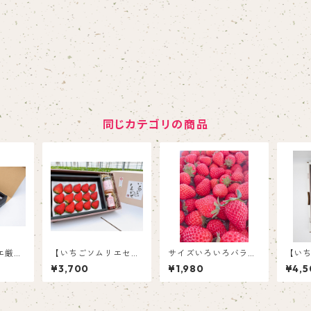
同じカテゴリの商品
エ厳
【いちごソムリエセレ
サイズいろいろバラ詰
【い
～15
クト商品】完熟紅ほっ
めいちご（紅ほっぺ）
ずの薫
¥3,700
¥1,980
¥4,5
限定）
ぺ＆農園いちごジャム
700ｇ以上
ーな
＆いちごバターセット