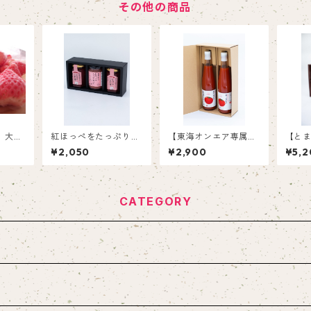
その他の商品
、大き
紅ほっぺをたっぷり使
【東海オンエア専属料
【と
でお買
ったいちごバター1個
理長おすすめ】約80個
優秀
¥2,050
¥2,900
¥5,2
ンいち
といちごジャム2個
のミニトマトを凝縮！
に採
極甘・完熟とまとジュ
100
ース【500ml×2】
ml×1
CATEGORY