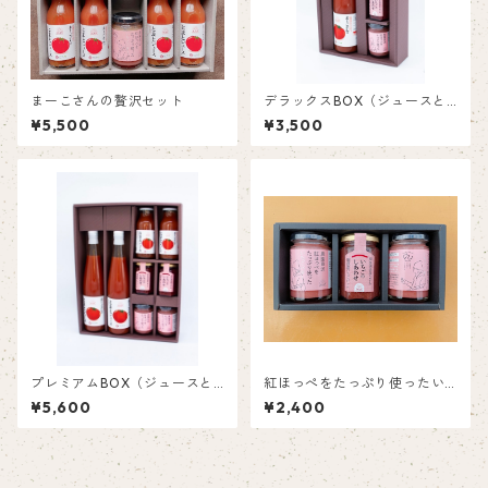
まーこさんの贅沢セット
デラックスBOX（ジュースと
スプレッドのギフトセット）
¥5,500
¥3,500
プレミアムBOX（ジュースと
紅ほっぺをたっぷり使ったい
スプレッドのギフトセット）
ちごバター2個といちごジャム
¥5,600
¥2,400
1個