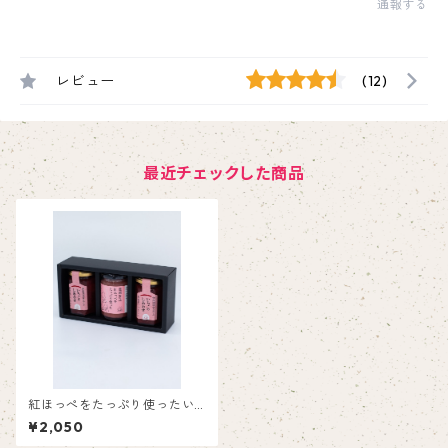
通報する
レビュー
(12)
最近チェックした商品
紅ほっぺをたっぷり使ったい
ちごバター1個といちごジャム
¥2,050
2個