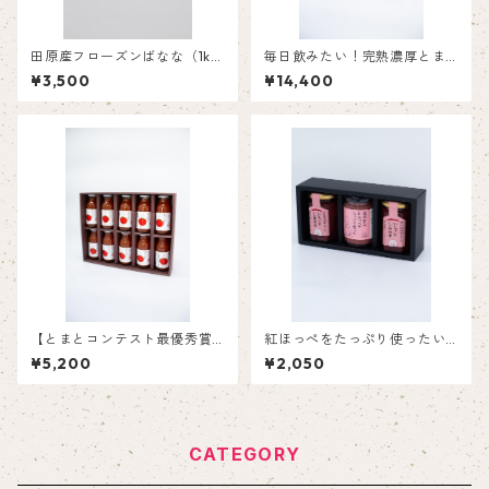
田原産フローズンばなな（1k
毎日飲みたい！完熟濃厚とま
g）
とジュース【180ml×30】
¥3,500
¥14,400
【とまとコンテスト最優秀賞
紅ほっぺをたっぷり使ったい
受賞】旬の時期に採れたミニ
ちごバター1個といちごジャム
¥5,200
¥2,050
トマトの100％ジュース（180
2個
ml×10）
CATEGORY