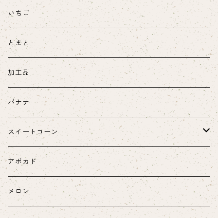
いちご
とまと
加工品
バナナ
スイートコーン
ヤングコーン
アボカド
メロン