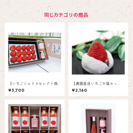
同じカテゴリの商品
【いちごソムリエセレクト商
【農園直送いちご大福セッ
品】完熟紅ほっぺ＆農園いち
ト】 高糖度特大いちご 北
¥3,700
¥2,160
ごジャム＆いちごバターセッ
海道小豆使用 （苺6粒、大福
ト
6個）