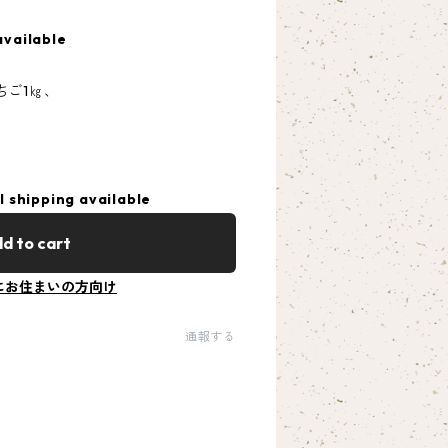
available
ちご1㎏、
l shipping available
d to cart
にお住まいの方向け
通報する