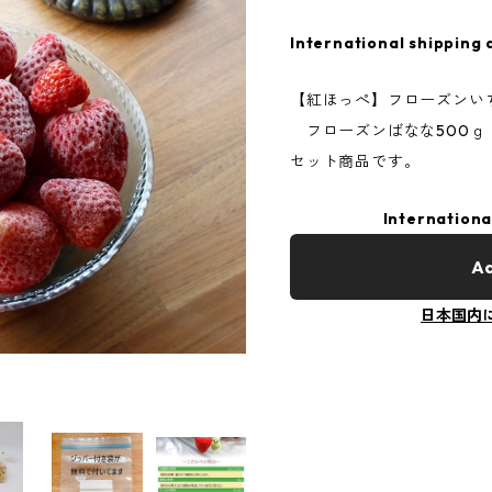
International shipping 
【紅ほっぺ】フローズンい
フローズンばなな500ｇ
セット商品です。
Internationa
Ad
日本国内