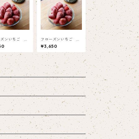
ーズンいちご 紅
フローズンいちご 紅
（1㎏）
ほっぺ（1㎏×2）
50
¥3,650