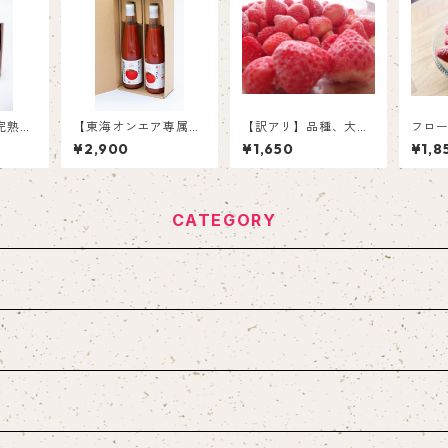
完熟濃
【東海オンエア専属料
【訳アリ】品種、大き
フロ
【18
理長おすすめ】約80個
さいろいろなのでお買
ほっぺ
¥2,900
¥1,650
¥1,8
のミニトマトを凝縮！
い得！フローズンいち
極甘・完熟とまとジュ
ご（1㎏）
ース【500ml×2】
CATEGORY