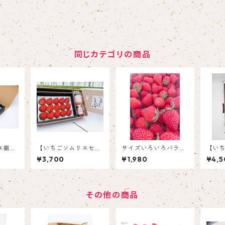
同じカテゴリの商品
エ厳
【いちごソムリエセレ
サイズいろいろバラ詰
【い
～15
クト商品】完熟紅ほっ
めいちご（紅ほっぺ）
ずの薫
¥3,700
¥1,980
¥4,5
限定）
ぺ＆農園いちごジャム
700ｇ以上
ーな
＆いちごバターセット
その他の商品