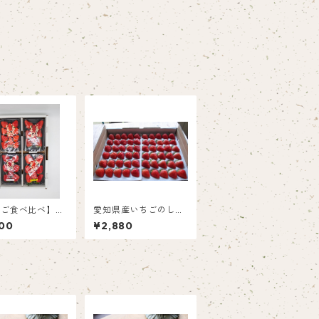
ちご食べ比べ】す
愛知県産いちごのしあ
り、おいCベリ
わせ（紅ほっぺ）40
00
¥2,880
ど★レア品種入り
～60粒