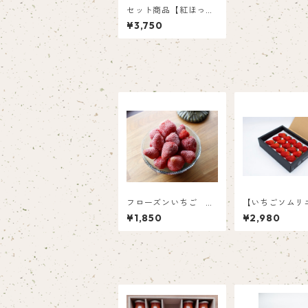
セット商品【紅ほっ
ぺ】フローズンいちご
¥3,750
1㎏、フローズンばな
な500ｇセット
フローズンいちご 紅
【いちごソムリ
ほっぺ（1㎏）
選】紅ほっぺ8粒
¥1,850
¥2,980
粒（4L以上大粒