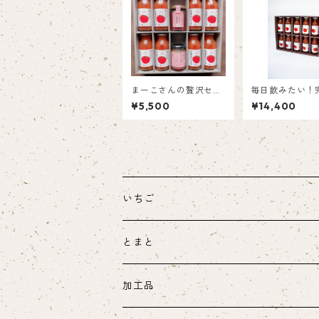
まーこさんの贅沢セッ
毎日飲みたい！
ト
厚とまとジュース
¥5,500
¥14,400
0ml×30】
いちご
とまと
加工品