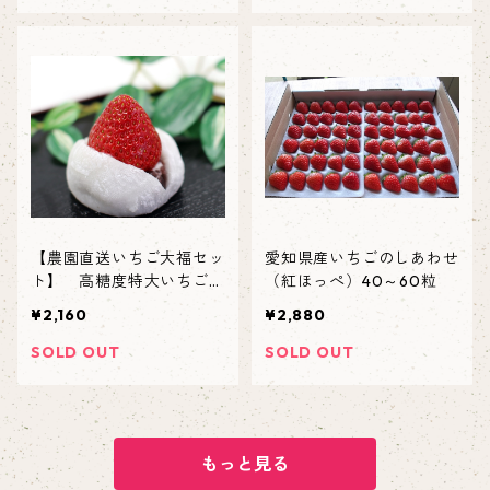
【農園直送いちご大福セッ
愛知県産いちごのしあわせ
ト】 高糖度特大いちご
（紅ほっぺ）40～60粒
北海道小豆使用 （苺6
¥2,160
¥2,880
粒、大福6個）
SOLD OUT
SOLD OUT
もっと見る