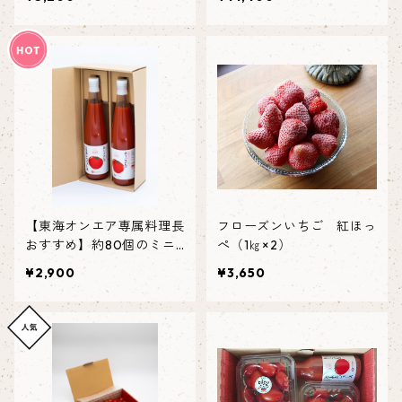
ス（180ml×10）
【東海オンエア専属料理長
フローズンいちご 紅ほっ
おすすめ】約80個のミニ
ぺ（1㎏×2）
トマトを凝縮！極甘・完熟
¥2,900
¥3,650
とまとジュース【500ml×
2】