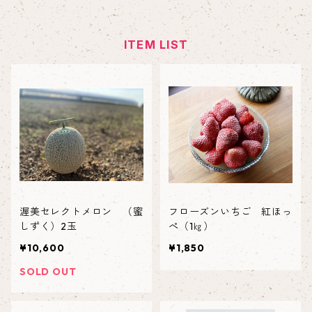
ITEM LIST
渥美セレクトメロン （蜜
フローズンいちご 紅ほっ
しずく）2玉
ぺ（1㎏）
¥10,600
¥1,850
SOLD OUT