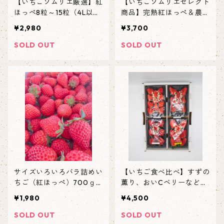
【いちごソムリエ厳選】紅
【いちごソムリエセレクト
ほっぺ8粒～15粒（4L以上
商品】完熟紅ほっぺ＆農園
大粒限定）
いちごジャム＆いちごバタ
¥2,980
¥3,700
ーセット
SOLD OUT
SOLD OUT
サイズいろいろバラ詰めい
【いちご食べ比べ】すずの
ちご（紅ほっぺ）700ｇ
薫り、おいCベリーなど★
以上
レア品種入り
¥1,980
¥4,500
SOLD OUT
SOLD OUT