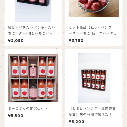
紅ほっぺをたっぷり使ったい
セット商品【紅ほっぺ】フロ
ちごバター1個といちごジャム
ーズンいちご1㎏、フローズン
2個
ばなな500ｇセット
¥2,050
¥3,750
まーこさんの贅沢セット
【とまとコンテスト最優秀賞
受賞】旬の時期に採れたミニ
¥5,500
トマトの100％ジュース（180
¥5,200
ml×10）