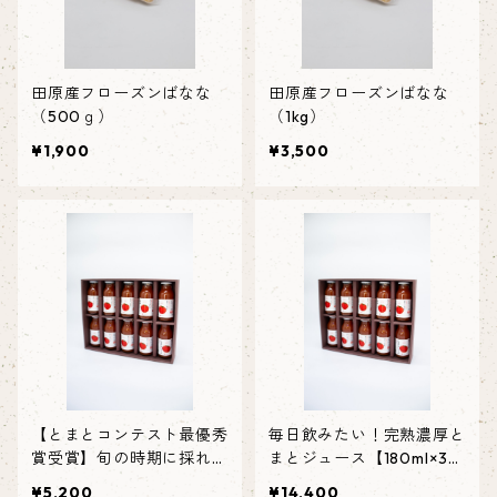
田原産フローズンばなな
田原産フローズンばなな
（500ｇ）
（1kg）
¥1,900
¥3,500
【とまとコンテスト最優秀
毎日飲みたい！完熟濃厚と
賞受賞】旬の時期に採れた
まとジュース【180ml×3
ミニトマトの100％ジュー
0】
¥5,200
¥14,400