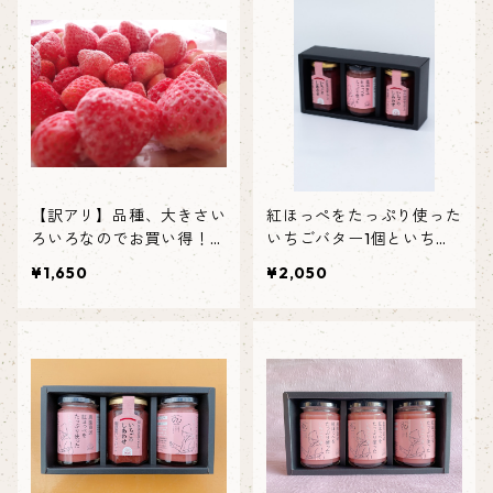
【訳アリ】品種、大きさい
紅ほっぺをたっぷり使った
ろいろなのでお買い得！フ
いちごバター1個といちご
ローズンいちご（1㎏）
ジャム2個
¥1,650
¥2,050