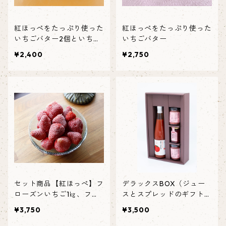
紅ほっぺをたっぷり使った
紅ほっぺをたっぷり使った
いちごバター2個といちご
いちごバター
ジャム1個
¥2,400
¥2,750
セット商品【紅ほっぺ】フ
デラックスBOX（ジュー
ローズンいちご1㎏、フロ
スとスプレッドのギフトセ
ーズンばなな500ｇセッ
ット）
¥3,750
¥3,500
ト